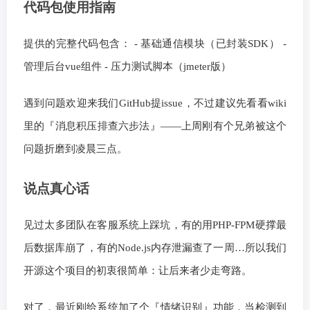
代码包使用指南
提供的完整代码包含： - 基础通信模块（已封装SDK） -
管理后台vue组件 - 压力测试脚本（jmeter版）
遇到问题欢迎来我们GitHub提issue，不过建议先看看wiki
里的『消息积压排查六步法』——上周刚有个兄弟被这个
问题折磨到凌晨三点。
说点真心话
见过太多团队在客服系统上踩坑，有的用PHP-FPM硬撑最
后数据库崩了，有的Node.js内存泄漏查了一周…所以我们
开源这个项目的初衷很简单：让后来者少走弯路。
对了，最近刚给系统加了个『情绪识别』功能，当检测到