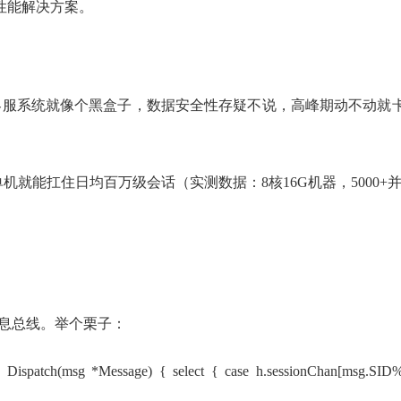
高性能解决方案。
服系统就像个黑盒子，数据安全性存疑不说，高峰期动不动就卡成
就能扛住日均百万级会话（实测数据：8核16G机器，5000
模型的消息总线。举个栗子：
Message) { select { case h.sessionChan[msg.SID%uint64(ca