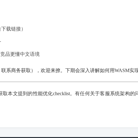
告下载链接）
务
数竞品更懂中文语境
密，联系商务获取），欢迎来撩。下期会深入讲解如何用WASM实
4』获取本文提到的性能优化checklist。有任何关于客服系统