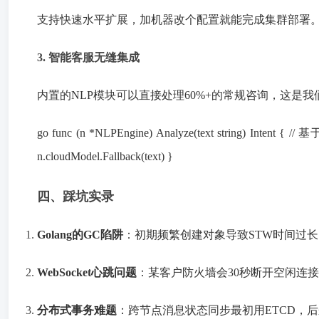
支持快速水平扩展，加机器改个配置就能完成集群部署
3. 智能客服无缝集成
内置的NLP模块可以直接处理60%+的常规咨询，这是
go func (n *NLPEngine) Analyze(text string) Intent {
n.cloudModel.Fallback(text) }
四、踩坑实录
Golang的GC陷阱
：初期频繁创建对象导致STW时间过长，后来
WebSocket心跳问题
：某客户防火墙会30秒断开空闲连
分布式事务难题
：跨节点消息状态同步最初用ETCD，后来