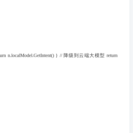
 return n.localModel.GetIntent() } // 降级到云端大模型 return