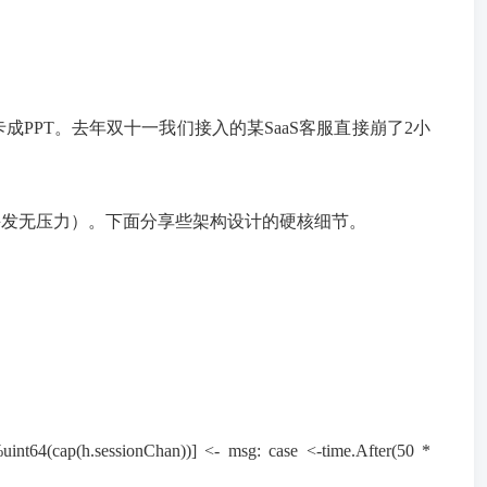
PPT。去年双十一我们接入的某SaaS客服直接崩了2小
+并发无压力）。下面分享些架构设计的硬核细节。
p(h.sessionChan))] <- msg: case <-time.After(50 *