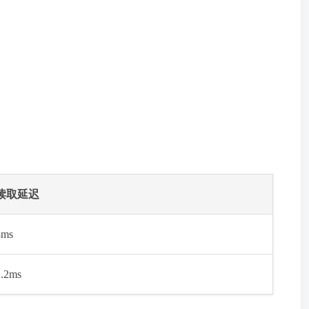
读取延迟
8ms
1.2ms