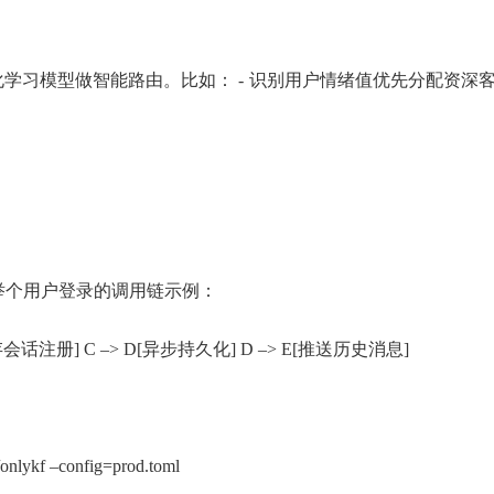
习模型做智能路由。比如： - 识别用户情绪值优先分配资深客服 
举个用户登录的调用链示例：
 C[内存会话注册] C –> D[异步持久化] D –> E[推送历史消息]
–config=prod.toml