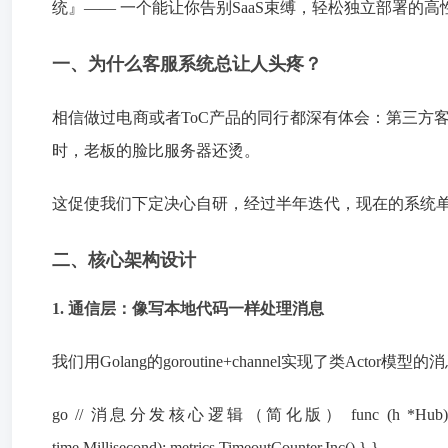
统』—— 一个能让你告别SaaS束缚，轻松独立部署的
一、为什么客服系统总让人头疼？
相信做过电商或者ToC产品的同行都深有体会：第三方客
时，老板的脸比服务器还烫。
这促使我们下定决心自研，经过半年迭代，现在的系统单机
二、核心架构设计
1. 通信层：像写本地代码一样处理消息
我们用Golang的goroutine+channel实现了类Actor
go // 消息分发核心逻辑（简化版） func (h *Hub) Dispatch(msg *
time.Millisecond): metrics.TimeoutCounter.Inc() } }