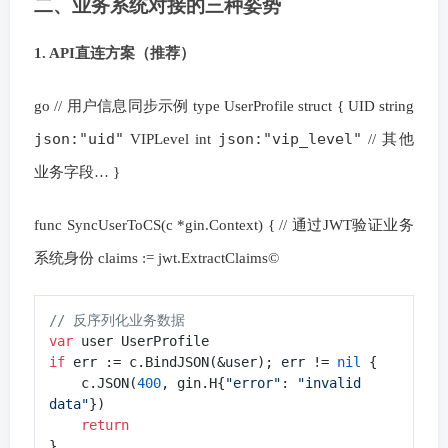
二、业务系统对接的三种姿势
1. API直连方案（推荐）
go // 用户信息同步示例 type UserProfile struct { UID string
json:"uid"
json:"vip_level"
VIPLevel int
// 其他
业务字段… }
func SyncUserToCS(c *gin.Context) { // 通过JWT验证业务
系统身份 claims := jwt.ExtractClaims©
// 反序列化业务数据
var
if
 err := c.BindJSON(&user); err != 
nil
 {

    c.JSON(
400
, gin.H{
"error"
: 
"invalid 
data"
})

return
}
