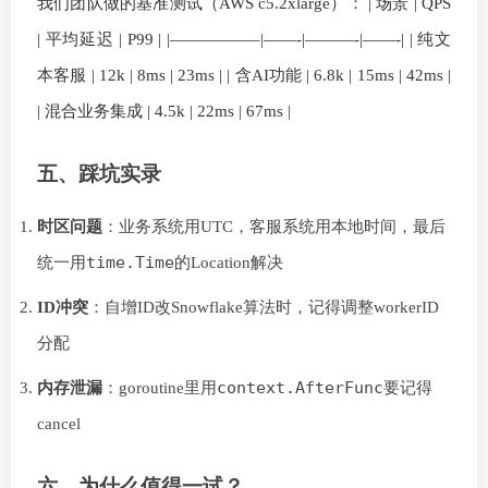
我们团队做的基准测试（AWS c5.2xlarge）： | 场景 | QPS
| 平均延迟 | P99 | |—————–|——-|———-|——-| | 纯文
本客服 | 12k | 8ms | 23ms | | 含AI功能 | 6.8k | 15ms | 42ms |
| 混合业务集成 | 4.5k | 22ms | 67ms |
五、踩坑实录
时区问题
：业务系统用UTC，客服系统用本地时间，最后
time.Time
统一用
的Location解决
ID冲突
：自增ID改Snowflake算法时，记得调整workerID
分配
context.AfterFunc
内存泄漏
：goroutine里用
要记得
cancel
六、为什么值得一试？