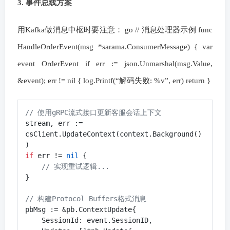
3. 事件总线方案
用Kafka做消息中枢时要注意： go // 消息处理器示例 func
HandleOrderEvent(msg *sarama.ConsumerMessage) { var
event OrderEvent if err := json.Unmarshal(msg.Value,
&event); err != nil { log.Printf(“解码失败: %v”, err) return }
// 使用gRPC流式接口更新客服会话上下文
stream, err := 
csClient.UpdateContext(context.Background()
if
 err != 
nil
 {

// 实现重试逻辑...
}

// 构建Protocol Buffers格式消息
pbMsg := &pb.ContextUpdate{

    SessionId: event.SessionID,
