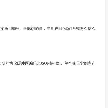
直接飚到90%。最讽刺的是，当用户问”你们系统怎么这么
2. 自研的协议缓冲区编码比JSON快4倍 3. 单个聊天实例内存