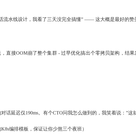
话流水线设计，我看了三天没完全搞懂” —— 这大概是最好的赞
息推送，直接OOM崩了整个集群 - 过早优化搞出个零拷贝架构，结果发
延迟仅190ms。有个CTO问我怎么做到的，我笑着说：”这就是G
K8s编排模板，保证让你少熬三个夜班）