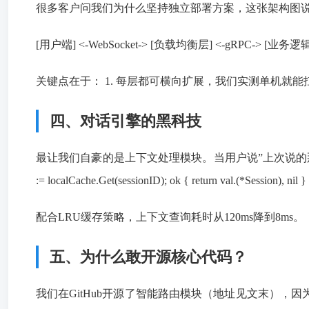
很多客户问我们为什么坚持独立部署方案，这张架构图
[用户端] <-WebSocket-> [负载均衡层] <-gRPC-> [业务逻辑层
关键点在于： 1. 每层都可横向扩展，我们实测单机就能扛住30
四、对话引擎的黑科技
最让我们自豪的是上下文处理模块。当用户说”上次说的那个优惠”时，传统方案要查
:= localCache.Get(sessionID); ok { return val.(*Sessio
配合LRU缓存策略，上下文查询耗时从120ms降到8ms。
五、为什么敢开源核心代码？
我们在GitHub开源了智能路由模块（地址见文末），因为知