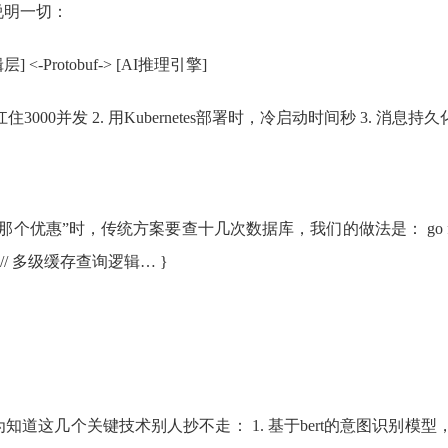
说明一切：
] <-Protobuf-> [AI推理引擎]
00并发 2. 用Kubernetes部署时，冷启动时间秒 3. 消息持
十几次数据库，我们的做法是： go func GetContext(sessionID
n), nil } // 多级缓存查询逻辑… }
道这几个关键技术别人抄不走： 1. 基于bert的意图识别模型，准