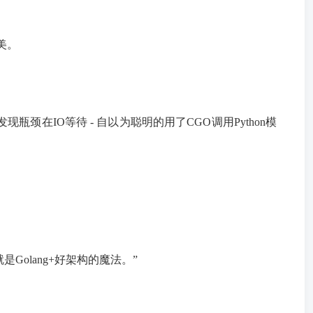
美。
现瓶颈在IO等待 - 自以为聪明的用了CGO调用Python模
olang+好架构的魔法。”