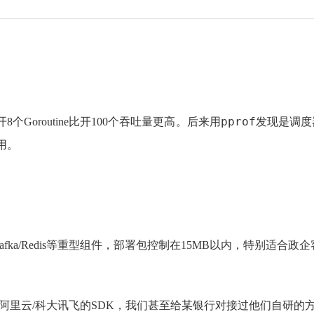
pprof
Goroutine比开100个吞吐量更高。后来用
发现是调度
用。
Kafka/Redis等重型组件，部署包控制在15MB以内，特别适合
阿里云/科大讯飞的SDK，我们甚至给某银行对接过他们自研的