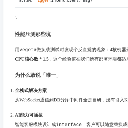
a.FSM.
Trigger
}
性能压测那些坑
vegeta
用
做负载测试时发现个反直觉的现象：4核机器开8个
CPU核心数 * 1.5
，这个经验值在我们所有部署环境都适
为什么敢说「唯一」
全栈式解决方案
从WebSocket通信到DB分库中间件全是自研，没有引入
AI能力可插拔
interface
智能客服模块设计成
，客户可以随意替换成