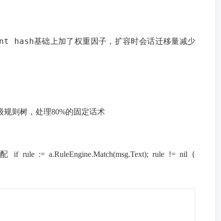
nt hash
基础上加了权重因子，扩容时会话迁移量减少
级规则树，处理80%的固定话术
.RuleEngine.Match(msg.Text); rule != nil {