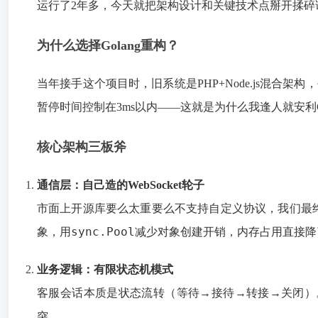
运行了2年多，今天就把架构设计和关键技术点掰开揉碎
为什么选择Golang重构？
当年接手这个项目时，旧系统是PHP+Node.js混合架
暂停时间控制在3ms以内——这就是为什么我逢人就安利G
核心架构三板斧
通信层：自己造的WebSocket轮子
市面上开源库要么太重要么不支持自定义协议，我们最
sync.Pool
象，用
减少对象创建开销，内存占用直接降了
业务逻辑：有限状态机模式
客服会话本质是状态流转（等待→接待→转接→关闭）。我们
突。