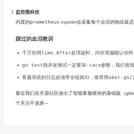
监控黑科技
prometheus
内置的
exporter会采集每个会话的响应延迟
踩过的血泪教训
time.After
千万别用
处理超时，内存泄漏能让你怀
go test
-race
跑并发测试一定要加
参数，我们曾
uber-go/
客服系统的日志必须带全链路ID，推荐用
最近我们在开源社区放出了智能客服模块的基础版（github.co
个关注不迷路～