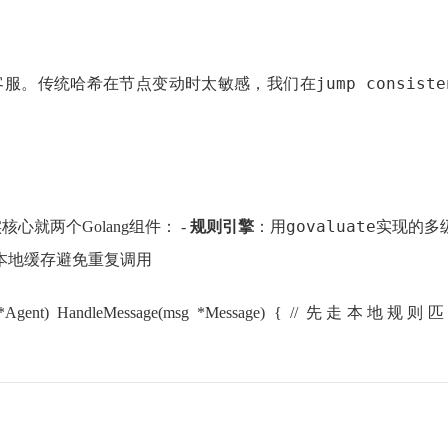
jump consiste
的客服。传统哈希在节点变动时太敏感，我们在
govaluate
就两个Golang组件： -
规则引擎
：用
实现的多
本地缓存避免重复调用
Message(msg *Message) { // 先走本地规则匹配 if rule := a