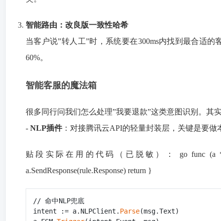
智能路由：改良版一致性哈希
当客户说”转人工”时，系统要在300ms内找到最合适
60%。
智能客服的魔法箱
很多同行问我们怎么处理”我要退款”这类意图识别。其实核心
-
NLP插件
：对接腾讯云API的轻量封装层，关键是要做
贴段实际在用的代码（已脱敏）： go func (a *Agent) Handle
a.SendResponse(rule.Response) return }
// 命中NLP兜底

intent := a.NLPClient.
Parse
(msg.Text)
