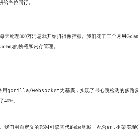
讲给各位同行。
构，每天处理300万消息就开始抖得像筛糠。我们花了三个月用Gola
olang的协程和内存管理。
gorilla/websocket
终用
为基底，实现了带心跳检测的多路
40%。
ent
用自定义的FSM引擎替代if-else地狱，配合
框架实现