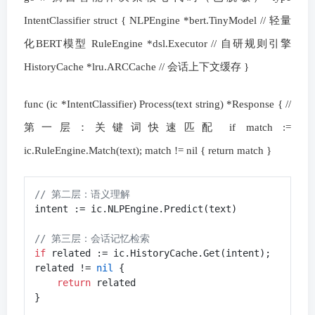
IntentClassifier struct { NLPEngine *bert.TinyModel // 轻量
化BERT模型 RuleEngine *dsl.Executor // 自研规则引擎
HistoryCache *lru.ARCCache // 会话上下文缓存 }
func (ic *IntentClassifier) Process(text string) *Response { //
第一层：关键词快速匹配 if match :=
ic.RuleEngine.Match(text); match != nil { return match }
// 第二层：语义理解
intent := ic.NLPEngine.Predict(text)

// 第三层：会话记忆检索
if
 related := ic.HistoryCache.Get(intent); 
related != 
nil
 {

return
 related

}
