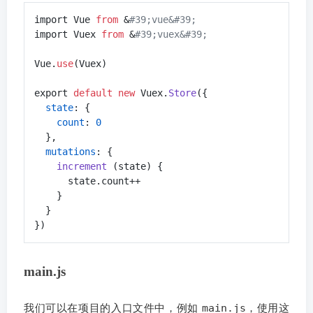
import Vue 
from
 &
#39;vue&#39;
import Vuex 
from
 &
#39;vuex&#39;
Vue.
use
(Vuex)

export 
default
new
 Vuex.
Store
  state
    count
: 
0
  mutations
: {

increment 
(state) {

      state.count++

    }

  }

})
main.js
main.js
我们可以在项目的入口文件中，例如
，使用这