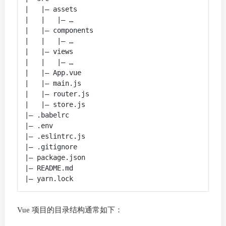
|   |– assets

|   |   |– …

|   |– components

|   |   |– …

|   |– views

|   |   |– …

|   |– App.vue

|   |– main.js

|   |– router.js

|   |– store.js

|– .babelrc

|– .env

|– .eslintrc.js

|– .gitignore

|– package.json

|– README.md

|– yarn.lock
Vue 项目的目录结构通常如下：