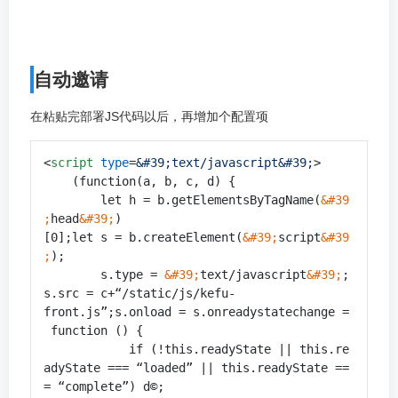
自动邀请
在粘贴完部署JS代码以后，再增加个配置项
<
script
type
=
&#39;text/javascript&#39;
>
    (function(a, b, c, d) {

        let h = b.getElementsByTagName(
&#39
;
head
&#39;
)
[0];let s = b.createElement(
&#39;
script
&#39
;
);

        s.type = 
&#39;
text/javascript
&#39;
;
s.src = c+“/static/js/kefu-
front.js”;s.onload = s.onreadystatechange =
 function () {

            if (!this.readyState || this.re
adyState === “loaded” || this.readyState ==
= “complete”) d©;
