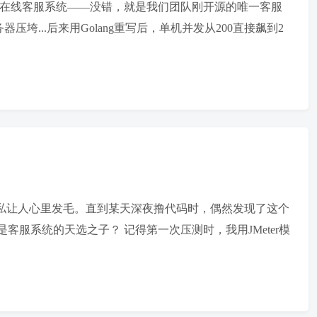
并发的在线客服系统——没错，就是我们团队刚开源的唯一客服
压垮...后来用Golang重写后，单机并发从200直接飙到2
隐私让人心里发毛。直到某天深夜撸代码时，偶然发现了这个
是客服系统的天选之子？ 记得第一次压测时，我用JMeter模