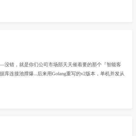
经验——没错，就是你们公司市场部天天催着要的那个『智能客
库连接池撑爆...后来用Golang重写的v2版本，单机并发从