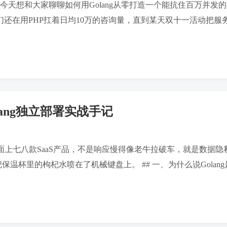
r。今天想和大家聊聊如何用Golang从零打造一个能抗住百万
前我们还在用PHP扛着日均10万的咨询量，直到某天双十一活动把服务器
ang独立部署实战手记
面上七八款SaaS产品，不是响应慢得像老牛拉破车，就是数据
保温杯里的枸杞水喷在了机械键盘上。 ## 一、为什么说Golang