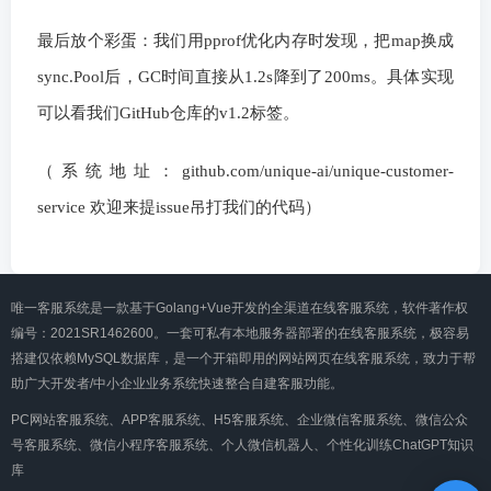
最后放个彩蛋：我们用pprof优化内存时发现，把map换成
sync.Pool后，GC时间直接从1.2s降到了200ms。具体实现
可以看我们GitHub仓库的v1.2标签。
（系统地址：github.com/unique-ai/unique-customer-
service 欢迎来提issue吊打我们的代码）
唯一客服系统是一款基于Golang+Vue开发的全渠道在线客服系统，软件著作权
编号：2021SR1462600。一套可私有本地服务器部署的在线客服系统，极容易
搭建仅依赖MySQL数据库，是一个开箱即用的网站网页在线客服系统，致力于帮
助广大开发者/中小企业业务系统快速整合自建客服功能。
PC网站客服系统、APP客服系统、H5客服系统、企业微信客服系统、微信公众
号客服系统、微信小程序客服系统、个人微信机器人、个性化训练ChatGPT知识
库