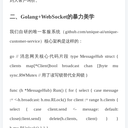
到大客户询价。
二、Golang+WebSocket的暴力美学
我们自研的唯一客服系统（github.com/unique-ai/unique-
customer-service）核心架构是这样的：
go // 消息网关核心代码片段 type MessageHub struct {
clients map[*Client]bool broadcast chan []byte mu
sync.RWMutex // 用了读写锁替代全局锁 }
func (h *MessageHub) Run() { for { select { case message
:= <-h.broadcast: h.mu.RLock() for client := range h.clients {
select { case client.send <- message: default:
close(client.send) delete(h.clients, client) } }
h.mu.RUnlock() } } }