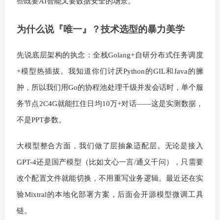
些既要AI智能又要数据安全的场景。
为什么说『唯一』？技术选型的暴力美学
先说底层架构的执念：全栈Golang+自研分布式任务调度
+模型热插拔。我知道你们讨厌Python的GIL和Java的臃
肿，所以我们用Go的协程池处理千级并发会话时，单个服
务节点2C4G就能扛住日均10万+对话——这是实测数据，
不是PPT参数。
大模型整合方面，我们做了层抽象适配层。无论是接入
GPT-4还是国产模型（比如文心一言/通义千问），只需要
改个配置文件就能切换，不用重写业务逻辑。最近还在实
验Mixtral的本地化部署方案，后面会开源模型微调工具
链。