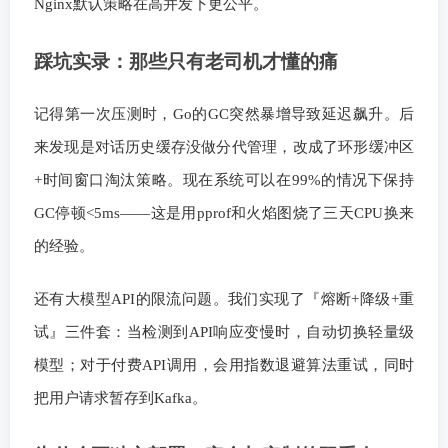
Nginx默认策略在高并发下更公平。
踩坑实录：那些只有老司机才懂的痛
记得第一次压测时，Go的GC突然暴增导致延迟飙升。后
来发现是对话历史缓存没做分代管理，改成了环形缓冲区
+时间窗口淘汰策略。现在系统可以在99%的情况下保持
GC停顿<5ms——这是用pprof和火焰图烧了三天CPU换来
的经验。
还有大模型API的限流问题。我们实现了『熔断+降级+重
试』三件套：当检测到API响应变慢时，自动切换轻量级
模型；对于付费API调用，会用指数退避算法重试，同时
把用户请求暂存到Kafka。