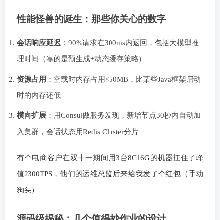
性能怪兽的诞生：那些你关心的数字
会话响应延迟
：90%请求在300ms内返回，包括大模型推
理时间（靠的是预生成+动态缓存策略）
资源占用
：空载时内存占用<50MB，比某些Java框架启动
时的内存还低
横向扩展
：用Consul做服务发现，新增节点30秒内自动加
入集群，会话状态用Redis Cluster分片
有个电商客户在双十一期间用3台8C16G的机器扛住了峰
值2300TPS，他们的运维总监后来给我发了个红包（手动
狗头）
源码级揭秘：几个值得抄作业的设计