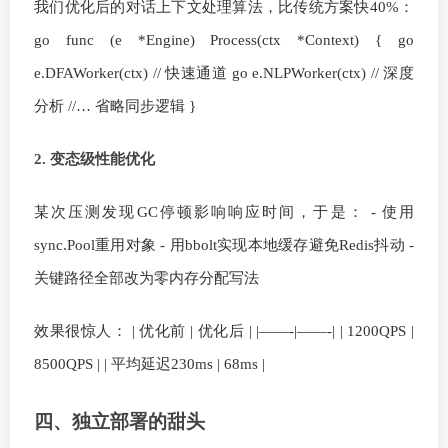
我们优化后的对话上下文处理算法，比传统方案快40%：
go func (e *Engine) Process(ctx *Context) { go
e.DFAWorker(ctx) // 快速通道 go e.NLPWorker(ctx) // 深度
分析 //… 省略同步逻辑 }
2. 变态级性能优化
某次压测发现GC停顿影响响应时间，于是： - 使用
sync.Pool重用对象 - 用bbolt实现本地缓存避免Redis抖动 -
关键路径全部改为零内存分配写法
效果很惊人： | 优化前 | 优化后 | |——-|——-| | 1200QPS |
8500QPS | | 平均延迟230ms | 68ms |
四、独立部署的甜头