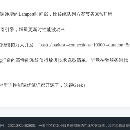
递增的Lamport时间戳，比传统队列方案节省30%开销
索引引擎，增量更新时性能波动%
并发： bash ./loadtest –connections=10000 –duration=5
ang打造的高性能系统值得放进技术选型清单。毕竟在微服务时
vice （他们文档里连性能调优笔记都开源了，这很Geek）
编号：2021SR1462600。一套可私有本地服务器部署的在线客服系统，极容易搭建仅