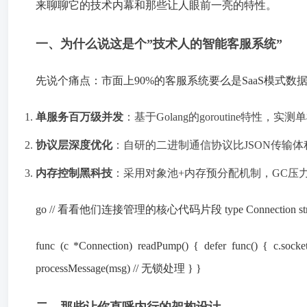
来聊聊它的技术内幕和那些让人眼前一亮的特性。
一、为什么说这是个”技术人的智能客服系统”
先说个痛点：市面上90%的客服系统要么是SaaS模式数据不安
单服务百万级并发
：基于Golang的goroutine特性
协议层深度优化
：自研的二进制通信协议比JSON传输体
内存控制黑科技
：采用对象池+内存预分配机制，GC压力
go // 看看他们连接管理的核心代码片段 type Connection struct { s
func (c *Connection) readPump() { defer func() { c.sock
processMessage(msg) // 无锁处理 } }
二、那些让你直呼内行的架构设计