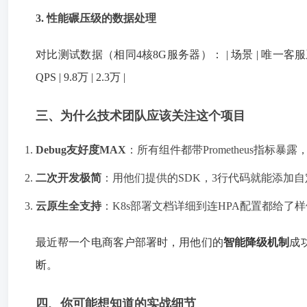
3. 性能碾压级的数据处理
对比测试数据（相同4核8G服务器）： | 场景 | 唯一客服系统 | 某主流
QPS | 9.8万 | 2.3万 |
三、为什么技术团队应该关注这个项目
Debug友好度MAX
：所有组件都带Prometheus指标暴露，
二次开发极简
：用他们提供的SDK，3行代码就能添加
云原生全支持
：K8s部署文档详细到连HPA配置都给了样
最近帮一个电商客户部署时，用他们的
智能降级机制
成
断。
四、你可能想知道的实战细节