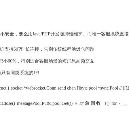
全，要么用Java/PHP开发臃肿难维护。而唯一客服系统直接给出了Go
，实测单机支持50万+长连接，告别传统线程池爆仓问题
积小60%，特别适合客服场景的短消息高频交互
只有同类系统的1/3
ocket *websocket.Conn send chan []byte pool *sync.Pool /
et.Close() messagePool.Put(c.pool.Get()) // 对象回收 }() for { _, ms