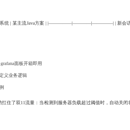
Java方案 | |—————|————|————–| | 新会话响应 | 8ms |
grafana面板开箱即用
自定义业务逻辑
例
功扛住了双11流量：当检测到服务器负载超过阈值时，自动关