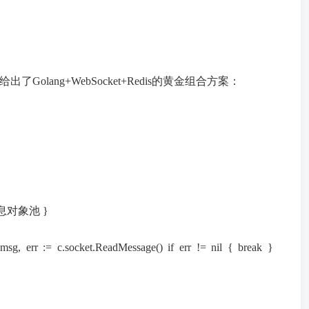
lang+WebSocket+Redis的黄金组合方案：
/ 消息对象池 }
g, err := c.socket.ReadMessage() if err != nil { break }