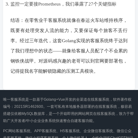
监控一定要接Prometheus，我们暴露了27个关键指标
结语：在零售业干客服系统就像在春运火车站维持秩序，
既要有处理突发人流的能力，又要保证每个旅客不丢行
李。经过三年迭代，这套Golang实现的客服系统终于达到
了我们理想中的状态——就像给客服人员配了个不会累的
钢铁侠战甲。对源码感兴趣的老哥可以到官网要部署包，
记得提我名字能解锁隐藏的压测工具模块。
唯一客服系统是一款基于Golang+Vue开发的全渠道在线客服系统，软件著作权
编号：2021SR1462600。一套可私有本地服务器部署的在线客服系统，极容易
搭建仅依赖MySQL数据库，是一个开箱即用的网站网页在线客服系统，致力于帮
助广大开发者/中小企业业务系统快速整合自建客服功能。
PC网站客服系统、APP客服系统、H5客服系统、企业微信客服系统、微信公众
号客服系统、微信小程序客服系统、个人微信机器人、个性化训练ChatGPT知识