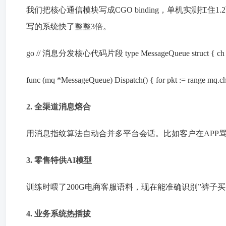
我们把核心通信模块写成CGO binding，单机实测扛住1.
写的系统快了整整3倍。
go // 消息分发核心代码片段 type MessageQueue struct { ch cha
func (mq *MessageQueue) Dispatch() { for pkt := range m
2. 全渠道消息熔合
消息指纹算法
用
自动合并多平台会话。比如客户在APP
3. 零售特供AI模型
训练时喂了200G电商客服语料，现在能准确识别”裤子
4. 业务系统热插拔