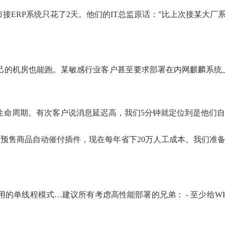
接ERP系统只花了2天。他们的IT总监原话：”比上次接某大厂
户自己的机房也能跑。某敏感行业客户甚至要求部署在内网麒麟系
生命周期。有次客户说消息延迟高，我们5分钟就定位到是他们自研
预售商品自动催付插件
了
，现在每年省下20万人工成本。我们准备开源
程模式…建议所有考虑高性能部署的兄弟： - 至少给WKF配个Redis 