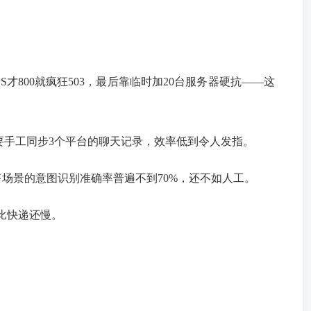
800就疯狂503，最后靠临时加20台服务器硬抗——这
要手工同步3个平台的聊天记录，效率低到令人发指。
售场景的意图识别准确率普遍不到70%，还不如人工。
D比快递还慢。