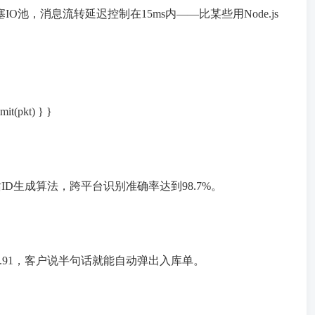
IO池，消息流转延迟控制在15ms内——比某些用Node.js
it(pkt) } }
D生成算法，跨平台识别准确率达到98.7%。
.91，客户说半句话就能自动弹出入库单。