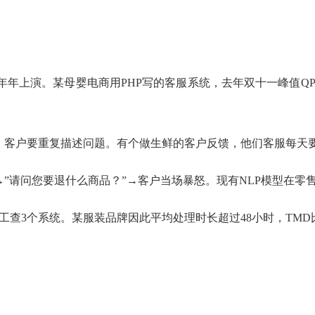
上演。某母婴电商用PHP写的客服系统，去年双十一峰值QPS才
，客户要重复描述问题。有个做生鲜的客户反馈，他们客服每天
→”请问您要退什么商品？”→客户当场暴怒。现有NLP模型在零
人工查3个系统。某服装品牌因此平均处理时长超过48小时，TM