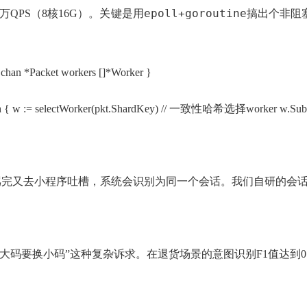
epoll+goroutine
2万QPS（8核16G）。关键是用
搞出个非阻塞
n *Packet workers []*Worker }
q.ch { w := selectWorker(pkt.ShardKey) // 一致性哈希选择worker w.Subm
骂完又去小程序吐槽，系统会识别为同一个会话。我们自研的会话I
买大码要换小码”这种复杂诉求。在退货场景的意图识别F1值达到0