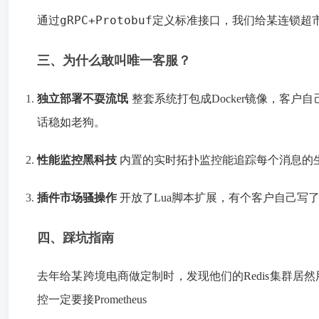
gRPC+Protobuf
通过
定义标准接口，我们给某连锁超市
三、为什么敢叫唯一客服？
独立部署不耍流氓
整套系统打包成Docker镜像，客
话稳如老狗。
实时拓扑监控
性能监控黑科技
内置的
能追踪每个消息的
插件市场骚操作
开放了Lua脚本扩展，有个客户自己写
四、踩坑指南
去年给某跨境电商做定制时，发现他们的Redis集群居然用的单线
控一定要接Prometheus