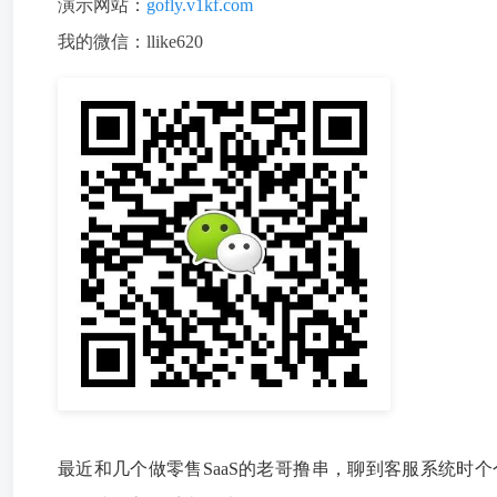
演示网站：
gofly.v1kf.com
我的微信：llike620
最近和几个做零售SaaS的老哥撸串，聊到客服系统时