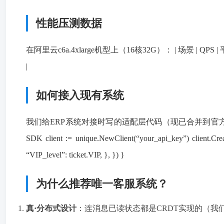
性能压测数据
在阿里云c6a.4xlarge机型上（16核32G）： | 场景 | QPS | 平均延
|
如何接入现有系统
我们给ERP系统对接时写的适配层代码（现已合并到官方仓库）： go // ER
SDK client := unique.NewClient(“your_api_key”) client.Crea
“VIP_level”: ticket.VIP, }, }) }
为什么推荐唯一客服系统？
真·分布式设计
：连消息已读状态都是CRDT实现的（我