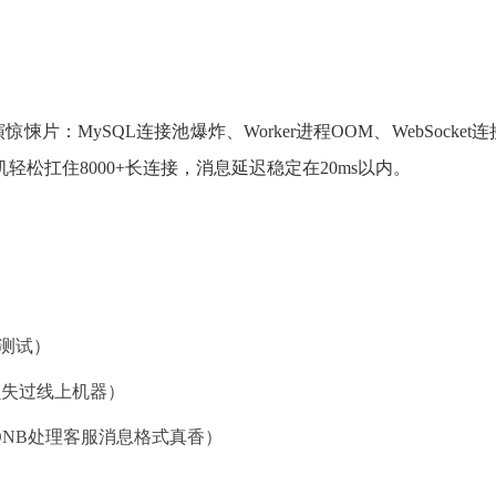
：MySQL连接池爆炸、Worker进程OOM、WebSocke
轻松扛住8000+长连接，消息延迟稳定在20ms以内。
跑测试）
问题损失过线上机器）
者，JSONB处理客服消息格式真香）