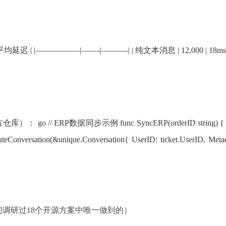
迟 | |—————–|——-|———-| | 纯文本消息 | 12,000 | 18ms | | 带
P数据同步示例 func SyncERP(orderID string) { ticket 
teConversation(&unique.Conversation{ UserID: ticket.UserID, Metad
们调研过18个开源方案中唯一做到的）