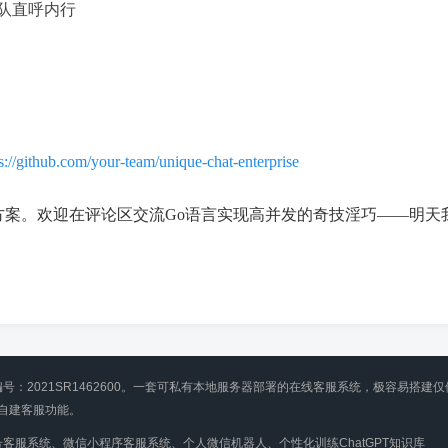
团队直呼内行
s://github.com/your-team/unique-chat-enterprise
案。欢迎在评论区交流Go语言实现高并发的奇技淫巧——明天我要
编号：2021SR1462600。一套可私有本地服务器部署的在线客服系统，极容易搭建仅
自建客服功能。
客服系统、微信小程序客服系统、个人微信机器人、个性化训练ChatGPT知识库