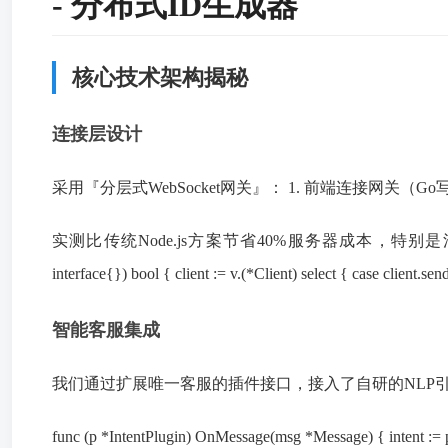
- 分布式ID生成器
核心技术架构揭秘
连接层设计
采用『分层式WebSocket网关』： 1. 前端连接网关（Go写
实测比传统Node.js方案节省40%服务器成本，特别是消息广播场景下： go
interface{}) bool { client := v.(*Client) select { case client.
智能客服集成
我们通过扩展唯一客服的插件接口，接入了自研的NLP引擎： go // 意图识别插
func (p *IntentPlugin) OnMessage(msg *Message) { intent