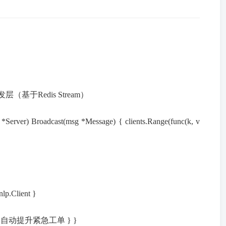
基于Redis Stream）
(msg *Message) { clients.Range(func(k, v
Client }
ty = 9 // 自动提升紧急工单 } }