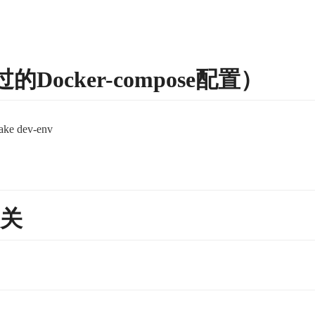
ocker-compose配置）
ake dev-env
网关