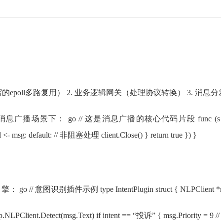
的epoll多路复用） 2. 业务逻辑网关（处理协议转换） 3. 消息分发层（
 // 这是消息广播的核心代码片段 func (s *Server) Broadcast
send <- msg: default: // 非阻塞处理 client.Close() } return true }) }
件示例 type IntentPlugin struct { NLPClient *nlp.
 := p.NLPClient.Detect(msg.Text) if intent == “投诉” { msg.Priori