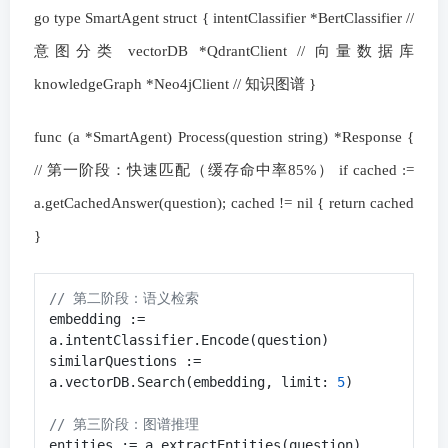
go type SmartAgent struct { intentClassifier *BertClassifier //
意图分类 vectorDB *QdrantClient // 向量数据库
knowledgeGraph *Neo4jClient // 知识图谱 }
func (a *SmartAgent) Process(question string) *Response {
// 第一阶段：快速匹配（缓存命中率85%） if cached :=
a.getCachedAnswer(question); cached != nil { return cached
}
// 第二阶段：语义检索
embedding := 
a.intentClassifier.Encode(question)

similarQuestions := 
a.vectorDB.Search(embedding, limit: 
5
)

// 第三阶段：图谱推理