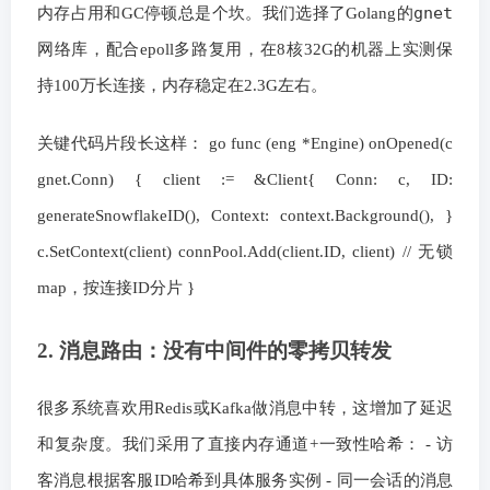
gnet
内存占用和GC停顿总是个坎。我们选择了Golang的
网络库，配合epoll多路复用，在8核32G的机器上实测保
持100万长连接，内存稳定在2.3G左右。
关键代码片段长这样： go func (eng *Engine) onOpened(c
gnet.Conn) { client := &Client{ Conn: c, ID:
generateSnowflakeID(), Context: context.Background(), }
c.SetContext(client) connPool.Add(client.ID, client) // 无锁
map，按连接ID分片 }
2. 消息路由：没有中间件的零拷贝转发
很多系统喜欢用Redis或Kafka做消息中转，这增加了延迟
和复杂度。我们采用了直接内存通道+一致性哈希： - 访
客消息根据客服ID哈希到具体服务实例 - 同一会话的消息