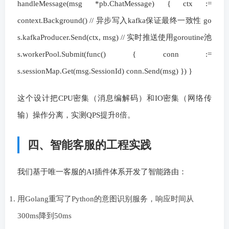
handleMessage(msg *pb.ChatMessage) { ctx :=
context.Background() // 异步写入kafka保证最终一致性 go
s.kafkaProducer.Send(ctx, msg) // 实时推送使用goroutine池
s.workerPool.Submit(func() { conn :=
s.sessionMap.Get(msg.SessionId) conn.Send(msg) }) }
这个设计把CPU密集（消息编解码）和IO密集（网络传
输）操作分离，实测QPS提升8倍。
四、智能客服的工程实践
我们基于唯一客服的AI插件体系开发了智能路由：
用Golang重写了Python的意图识别服务，响应时间从
300ms降到50ms