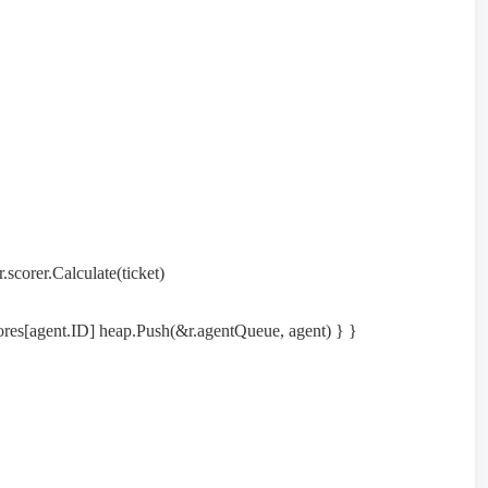
er.Calculate(ticket)
es[agent.ID] heap.Push(&r.agentQueue, agent) } }