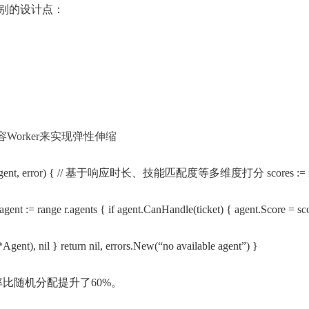
别的设计点：
orker来实现弹性伸缩
et) (*Agent, error) { // 基于响应时长、技能匹配度等多维度打分 scores := r.scor
range r.agents { if agent.CanHandle(ticket) { agent.Score = scor
gent), nil } return nil, errors.New(“no available agent”) }
比随机分配提升了60%。