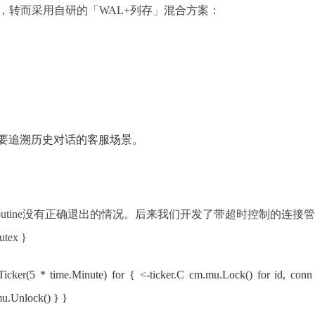
，转而采用自研的「WAL+列存」混合方案：
要追溯历史对话的客服场景。
ne没有正确退出的情况。后来我们开发了带超时控制的连接管理器： go type Con
utex }
ker(5 * time.Minute) for { <-ticker.C cm.mu.Lock() for id, conn 
mu.Unlock() } }