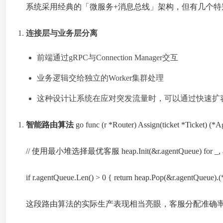
系统采用经典的「微服务+消息总线」架构，但有几个特
连接层与业务层分离
前端通过gRPC与Connection Manager交互
业务逻辑交给独立的Worker集群处理
这种设计让系统在应对突发流量时，可以通过快速扩容W
智能路由算法
go func (r *Router) Assign(ticket *Tick
// 使用最小堆选择最优客服 heap.Init(&r.agentQueue) for _, agent := 
if r.agentQueue.Len() > 0 { return heap.Pop(&r.agentQueue).(*A
这段路由算法的实际生产表现相当亮眼，客服分配准确率