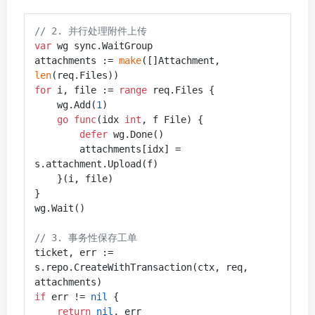
// 2. 并行处理附件上传
var
 wg sync.WaitGroup

attachments := 
make
([]Attachment, 
len
for
 i, file := 
range
 req.Files {

    wg.Add(
1
)

go
func
(idx 
int
, f File)
 {

defer
 wg.Done()

        attachments[idx] = 
s.attachment.Upload(f)

    }(i, file)

}

wg.Wait()

// 3. 事务性保存工单
ticket, err := 
s.repo.CreateWithTransaction(ctx, req, 
if
 err != 
nil
 {

return
nil
, err
