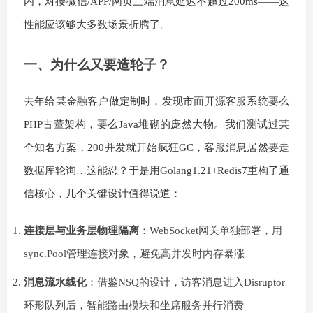
内，对接微信/APP/网页三端消息延迟不超过200ms——这
性能应该够大多数场景折腾了。
一、为什么又要造轮子？
去年给某金融客户做定制时，发现市面开源客服系统要么
PHP古董架构，要么Java堆砌的庞然大物。我们测试过某
个知名方案，200并发就开始疯狂GC，客服消息居然要走
数据库轮询…这能忍？于是用Golang1.21+Redis7重构了通
信核心，几个关键设计值得说道：
连接层与业务层物理隔离
：WebSocket网关单独部署，用
sync.Pool管理连接对象，避免高并发时内存暴涨
消息流水线化
：借鉴NSQ的设计，访客消息进入Disruptor
环形队列后，智能路由模块和坐席服务并行消费