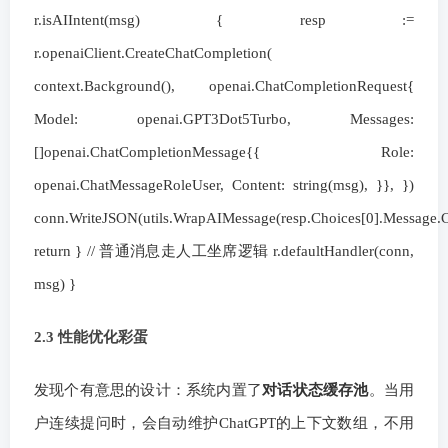
r.isAIIntent(msg) { resp :=
r.openaiClient.CreateChatCompletion(
context.Background(), openai.ChatCompletionRequest{
Model: openai.GPT3Dot5Turbo, Messages:
[]openai.ChatCompletionMessage{{ Role:
openai.ChatMessageRoleUser, Content: string(msg), }}, })
conn.WriteJSON(utils.WrapAIMessage(resp.Choices[0].Message.C
return } // 普通消息走人工坐席逻辑 r.defaultHandler(conn,
msg) }
2.3 性能优化彩蛋
发现个有意思的设计：系统内置了
对话状态缓存池
。当用
户连续提问时，会自动维护ChatGPT的上下文数组，不用