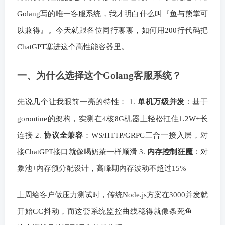
Golang写的唯一客服系统，我才明白什么叫『鱼与熊掌可
以兼得』。今天就跟各位同行聊聊，如何用200行代码把
ChatGPT塞进这个高性能容器里。
一、为什么选择这个Golang客服系统？
先说几个让我眼前一亮的特性： 1.
单机万级并发
：基于
goroutine的架构，实测在4核8G机器上轻松扛住1.2W+长
连接 2.
协议全兼容
：WS/HTTP/GRPC三合一接入层，对
接ChatGPT接口就像喝奶茶一样顺滑 3.
内存控制狂魔
：对
象池+内存预分配设计，高峰期内存波动不超过15%
上周给客户做压力测试时，传统Node.js方案在3000并发就
开始GC抖动，而这套系统监控曲线稳得就像条死鱼——