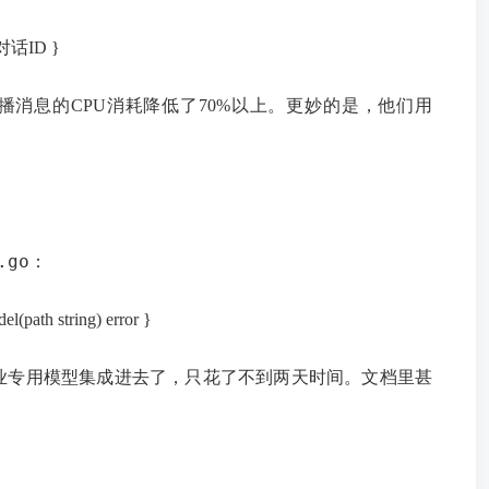
D或对话ID }
消息的CPU消耗降低了70%以上。更妙的是，他们用
.go
：
el(path string) error }
业专用模型集成进去了，只花了不到两天时间。文档里甚