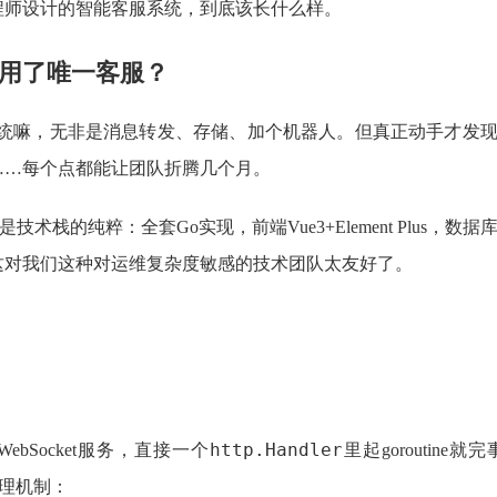
程师设计的智能客服系统，到底该长什么样。
用了唯一客服？
嘛，无非是消息转发、存储、加个机器人。但真正动手才发现坑深
……每个点都能让团队折腾几个月。
术栈的纯粹：全套Go实现，前端Vue3+Element Plus，数据库My
这对我们这种对运维复杂度敏感的技术团队太友好了。
http.Handler
Socket服务，直接一个
里起gorouti
理机制：