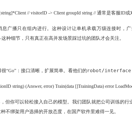
p[string]*Client // visitorID -> Client groupId string // 通常是客服I
息广播只在组内进行。这种设计让单机承载万级连接时，广播
—这种细节，只有真正在高并发场景踩过坑的团队才会关注。
robot/interface
很“Go”：接口清晰，扩展简单。看他们的
sionID string) (Answer, error) Train(data []TrainingData) error LoadMod
理解，但你可以轻松接入自己的模型。我们团队就把公司训练的行
码——这种不绑架用户选择的开放态度，在国产软件里难得一见。