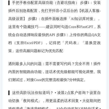
▌ 手把手教你配置高级功能（含避坑指南） 步骤1：安装
插件后别急着配置，先打开抖音小店后台的【机器人客服-
高级设置】 步骤2：在插件面板选择「AI知识库对接」，
这里有个隐藏技巧——建议同时勾选Coze和FastGPT，系
统会自动选择响应最快的API 步骤3：上传你的商品QA文
档（支持Excel/PDF），记得把「尺码表」「退换货政
策」这些高频问题标记为优先匹配
遇到最多人问的问题：需不需要写代码？完全不用！插件
内置的智能路由功能，连话术优先级都能可视化调整。我
们测试过，对接Coze的完整流程最快7分钟搞定。
▌ 这些高阶玩法你知道吗？ • 凌晨2点客户咨询？设置自
动切换「夜间模式」，用更温柔的话术回复 • 大促期间把
插件调成「激进营销模式」，AI会自动追加3次转化话术 •