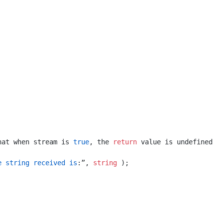
hat when stream is 
true
, the 
return
e string received is
:”, 
string
 );
