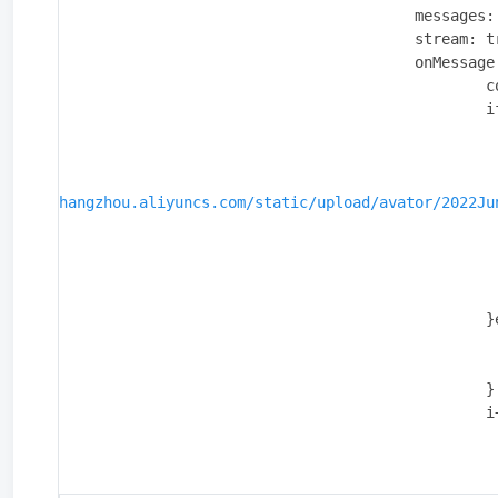
					messages: _this.message,

					stream: true, // 支持 stream，注意stream为 true 的时候，返回值为undefined

					onMessage: (string)=> {

						console.log( “SSE返回:”, string );

						if(i==0){

							let showMessage
								isme:fa
hangzhou.aliyuncs.com/static/upload/avator/2022Ju
								content
								time:tools.shortTime(tools.ge
							
							_this.msgList.push(showMessa
						}else{

							_this.msgList[_this.msgList.length-1].content=
							_this.scrollBottom
						}

			