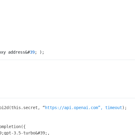
oxy address&#
39
; );
 Api2d(this.secret, “
https://api.openai.com”, timeout
);
