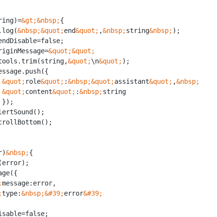
ring)=
&gt;
&nbsp;
{

le.log(
&nbsp;
&quot;
end
&quot;
,
&nbsp;
string
&nbsp;
);

s.originMessage=
&quot;
&quot;
ng=tools.trim(string,
&quot;
\n
&quot;
);

&quot;
role
&quot;
:
&nbsp;
&quot;
assistant
&quot;
,
&nbsp;
&quot;
content
&quot;
:
&nbsp;
string



r)
&nbsp;
{

error);

ge({

;
message:error,

;
type:
&nbsp;
&#39;
error
&#39;
isable=false;
