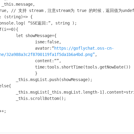
={

lse,

								avator:“
https://goflychat.oss-cn-
ne/32a988a3c2f8700119fa1f5da1b6a4bd.png”
,

:“”,

tNowDate())

	}

ge);

string;

();

			i++;