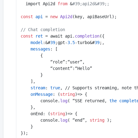
  import Api2d 
from
 &
#39;api2d&#39;;
const
api 
= 
new
 Api2d
(key, apiBaseUrl);

// Chat completion
const
ret 
= await api.
completion
    model
:&#
39
;gpt-
3.5
-turbo&#
39
    messages
: [

        {

            “role”:“user”,

            “content”:“Hello”

        }

    stream
: 
true
, // Supports streaming, note t
    onMessage
: (
string
)=> {

        console.
log
( “SSE returned,
 the complet
    },

    onEnd: (
string
)=> {

        console.
log
( “end”, 
string
 );

    }

});
