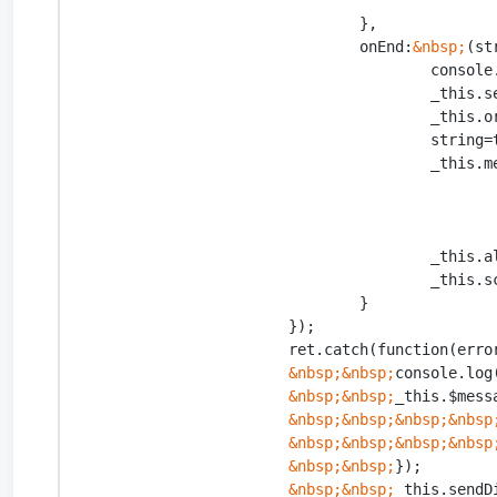
				},

				onEnd:
&nbsp;
(st
					conso
					_this.sendDisable=false;

					_thi
					stri
					_this.message.push({

						});
					_this.alertSound();

					_this.scrollBottom();

				}

			});

			ret.catch(function(erro
&nbsp;
&nbsp;
console.log(
&nbsp;
&nbsp;
_this.$messa
&nbsp;
&nbsp;
&nbsp;
&nbsp
&nbsp;
&nbsp;
&nbsp;
&nbsp
&nbsp;
&nbsp;
});

&nbsp;
&nbsp;
_this.sendD