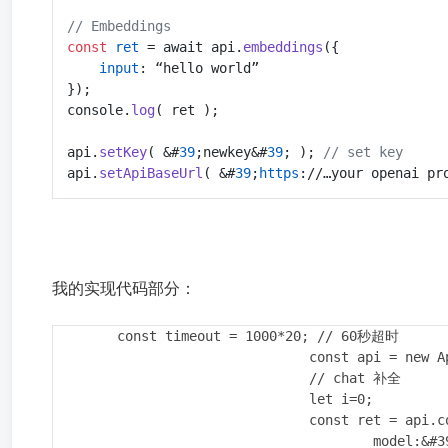
// Embeddings
const
ret 
= await api.
embeddings
    input
: “hello world”

});

console.
log
( ret );

api.
setKey
( &#
39
;newkey&#
39
; ); 
// set key
api.
setApiBaseUrl
( &#
39
;
https
://…your openai pr
我的实现代码部分：
	const timeout = 1000*20; // 60秒超时

				const api = new
				// chat 补全

				let i=0;

				const ret = api.completion({

					model:&#39;gpt-3.5-turbo&#39;,
