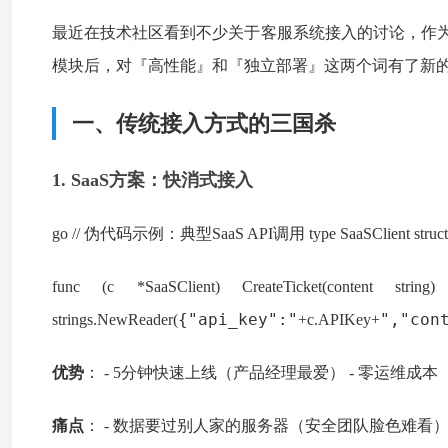
最近在技术社区看到不少关于客服系统接入的讨论，作为经
模块后，对『高性能』和『独立部署』这两个词有了新
一、传统接入方式的三国杀
1. SaaS方案：快消式接入
go // 伪代码示例：典型SaaS API调用 type SaaSClient struct { AP
func (c *SaaSClient) CreateTicket(conten
{"api_key":"
","con
strings.NewReader(
+c.APIKey+
优势
： - 5分钟快速上线（产品经理最爱） - 零运维成
痛点
： - 数据要过别人家的服务器（安全团队脸色难看）