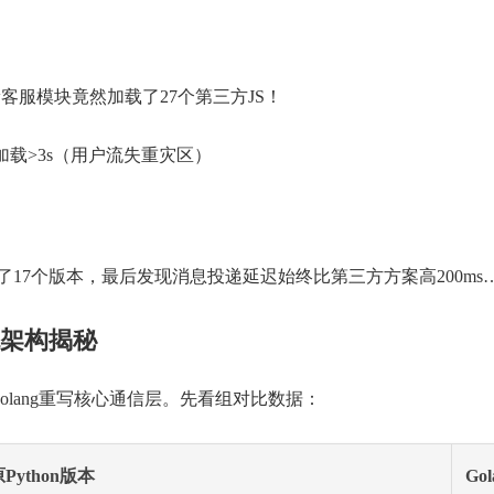
w客服模块竟然加载了27个第三方JS！
 首屏加载>3s（用户流失重灾区）
迭代了17个版本，最后发现消息投递延迟始终比第三方方案高200ms
统架构揭秘
lang重写核心通信层。先看组对比数据：
Python版本
Go