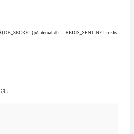
gres://${DB_SECRET}@internal-db - REDIS_SENTINEL=redis-
知识：