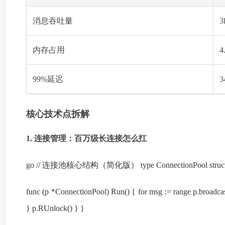
消息吞吐量
3
内存占用
4
99%延迟
3
核心技术点拆解
1. 连接管理：百万级长连接怎么扛
go // 连接池核心结构（简化版） type ConnectionPool struct { syn
func (p *ConnectionPool) Run() { for msg := range p.broadc
} p.RUnlock() } }