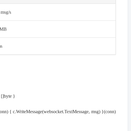
 msg/s
0MB
s
]byte }
.Conn) { c.WriteMessage(websocket.TextMessage, msg) }(conn)