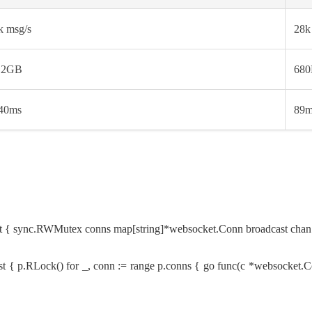
k msg/s
28k
.2GB
68
40ms
89m
c.RWMutex conns map[string]*websocket.Conn broadcast chan [
ast { p.RLock() for _, conn := range p.conns { go func(c *websocket