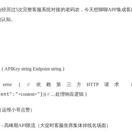
历过5次完整客服系统对接的老码农，今天想聊聊APP集成客服
的认知。
IKey string Endpoint string }
t string) error { // 依赖第三方HTTP请求 resp, err := 
tent":"
"}
+content+
)) // …处理响应逻辑 }
本（运维小哥点赞）
 - 高峰期API限流（大促时客服坐席集体掉线名场面）