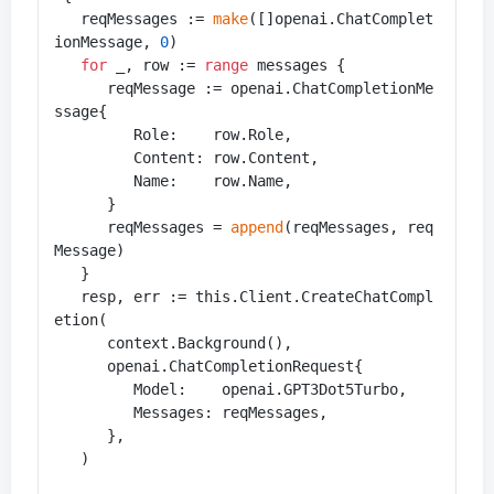
   reqMessages := 
make
([]openai.ChatComplet
ionMessage, 
0
)

for
 _, row := 
range
 messages {

      reqMessage := openai.ChatCompletionMe
ssage{

         Role:    row.Role,

         Content: row.Content,

         Name:    row.Name,

      }

      reqMessages = 
append
(reqMessages, req
Message)

   }

   resp, err := this.Client.CreateChatCompl
etion(

      context.Background(),

      openai.ChatCompletionRequest{

         Model:    openai.GPT3Dot5Turbo,

         Messages: reqMessages,

      },

   )
