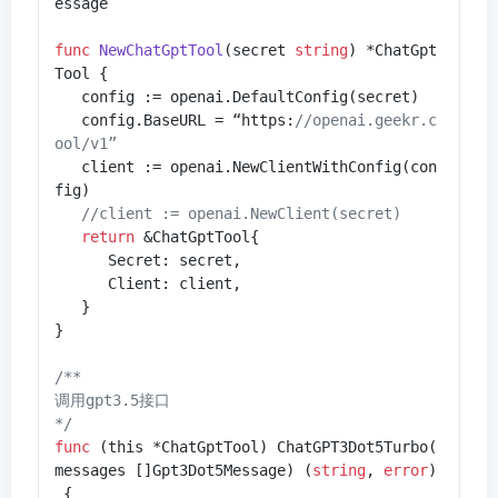
essage

func
NewChatGptTool
(secret 
string
)
 *ChatGpt
Tool {

   config := openai.DefaultConfig(secret)

   config.BaseURL = “https:
//openai.geekr.c
ool/v1”
   client := openai.NewClientWithConfig(con
fig)

//client := openai.NewClient(secret)
return
 &ChatGptTool{

      Secret: secret,

      Client: client,

   }

}

/**

调用gpt3.5接口

*/
func
(this *ChatGptTool)
 ChatGPT3Dot5Turbo(
messages []Gpt3Dot5Message) (
string
, 
error
)
 {
