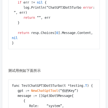
if
 err != 
nil
 {

      log.Println(“ChatGPT3Dot5Turbo 
error
:
 ”, err)

return
 “”, err

   }

return
 resp.Choices[
0
].Message.Content, 
nil
}
测试用例如下面所示
func TestChatGPT3Dot5Turbo(t *testing
.T
) {

   gpt := 
NewChatGptTool
(“你的Key”)

   message := []Gpt3Dot5Message{

      {

         Role:    “system”,
