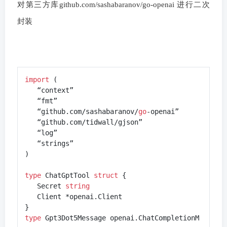
对第三方库github.com/sashabaranov/go-openai 进行二次
封装
import
 (

   “context”

   “fmt”

   “github.com/sashabaranov/
go
-openai”

   “github.com/tidwall/gjson”

   “log”

   “strings”

)

type
 ChatGptTool 
struct
 {

   Secret 
string
   Client *openai.Client

type
 Gpt3Dot5Message openai.ChatCompletionM