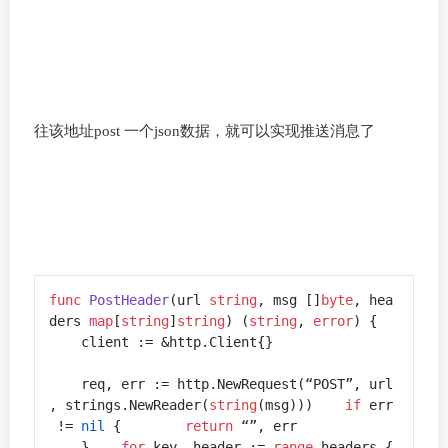
往该地址post 一个json数据，就可以实现推送消息了
func
PostHeader
(url 
string
, msg []
byte
, hea
ders 
map
[
string
]
string
)
 (
string
, 
error
) {

    client := &http.Client{}

    req, err := http.NewRequest(“POST”, url
, strings.NewReader(
string
(msg)))    
if
 err
 != 
nil
 {        
return
 “”, err

    }    
for
 key, header := 
range
 headers {
