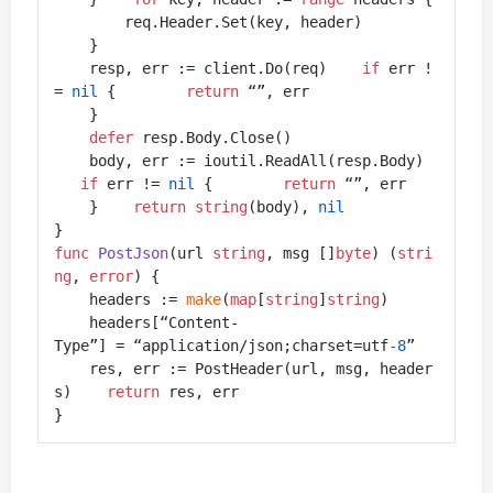
        req.Header.Set(key, header)

    }

    resp, err := client.Do(req)    
if
 err !
= 
nil
 {        
return
 “”, err

    }

defer
 resp.Body.Close()

    body, err := ioutil.ReadAll(resp.Body) 
if
 err != 
nil
 {        
return
 “”, err

    }    
return
string
(body), 
nil
func
PostJson
(url 
string
, msg []
byte
)
 (
stri
ng
, 
error
) {

    headers := 
make
(
map
[
string
]
string
)

    headers[“Content-
Type”] = “application/json;charset=utf
-8
”

    res, err := PostHeader(url, msg, header
s)    
return
 res, err

}