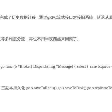
成了历史数据迁移 - 通过gRPC流式接口对接旧系统，延迟从原来的
道等多维度分流，再也不用半夜爬起来回滚了。
go func (b *Broker) Dispatch(msg *Message) { select { case b.queu
) // 三副本持久化 go s.saveToRedis() go s.saveToDisk() go s.replicateT