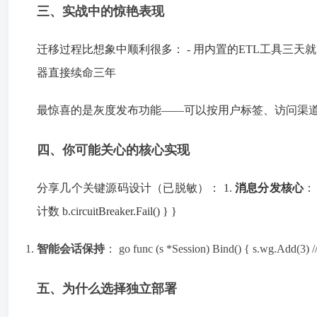
三、实战中的惊艳表现
迁移过程比想象中顺利很多： - 用内置的ETL工具三天就完
器直接续命三年
最惊喜的是灰度发布功能——可以按用户标签、访问渠
四、你可能关心的核心实现
分享几个关键源码设计（已脱敏）： 1.
消息分发核心
： 
计数 b.circuitBreaker.Fail() } }
智能会话保持
： go func (s *Session) Bind() { s.wg.Add(3
五、为什么选择独立部署