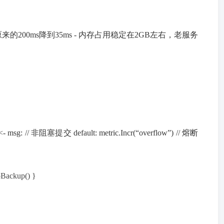
200ms降到35ms - 内存占用稳定在2GB左右，老服务
e <- msg: // 非阻塞提交 default: metric.Incr(“overflow”) // 熔断
oBackup() }