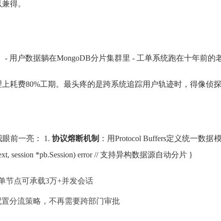
以兼得。
 - 用户数据躺在MongoDB分片集群里 - 工单系统跑在十年前的老P
上耗费80%工期。最头疼的是跨系统追踪用户轨迹时，得像侦
前一亮： 1.
协议熔断机制
：用Protocol Buffers定义统一数
t.Context, session *pb.Session) error // 支持异构数据源自动分片 }
单节点可承载3万+并发会话
配置分流策略，不再需要跨部门审批