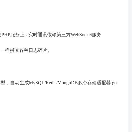
HP服务上 - 实时通讯依赖第三方WebSocket服务
探一样拼凑各种日志碎片。
据模型，自动生成MySQL/Redis/MongoDB多态存储适配器 go