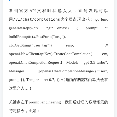
看到官方API文档时我也头大，直到发现可以
/v1/chat/completions
用
这个端点玩出花： go func
generateReply(ctx *gin.Context) { prompt :=
buildPrompt(ctx.PostForm(“msg”),
ctx.GetString(“user_tag”)) resp, _ :=
openai.NewClient(apiKey).CreateChatCompletion( ctx,
openai.ChatCompletionRequest{ Model: “gpt-3.5-turbo”,
Messages: []openai.ChatCompletionMessage{{“user”,
prompt}}, Temperature: 0.7, }) // 我们的智能路由算法会在
这里介入… }
关键点在于prompt engineering，我们通过埋入客服场景的
特定指令，比如：