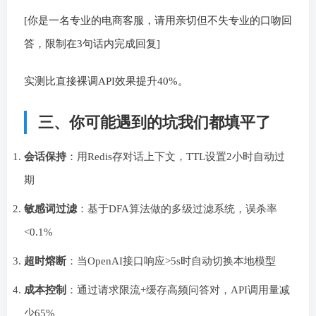
[你是一名专业的电商客服，请用亲切但不失专业的口吻回
答，限制在3句话内完成回复]
实测比直接裸调API效果提升40%。
三、你可能遇到的坑我们都填平了
会话保持
：用Redis存对话上下文，TTL设置2小时自动过
期
敏感词过滤
：基于DFA算法做的多级过滤系统，误杀率
<0.1%
超时熔断
：当OpenAI接口响应>5s时自动切换本地模型
成本控制
：通过请求限流+缓存高频问答对，API调用量减
少65%