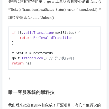
关键代码其实特简单： go // 工单状态机核心逻辑 func (t
*Ticket) Transition(nextStatus Status) error { t.mu.Lock() //
细粒度锁 defer t.mu.Unlock()
if
 !t.
validTransition
(
nextStatus
) {

return
ErrInvalidTransition
}

t.
Status
 = nextStatus

go t.
triggerHook
() 
// 异步执行钩子
return
}
唯一客服系统的黑科技
我们后来把这套架构抽象成了开源项目，有几个值得说的