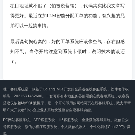
项目地址就不贴了（怕被说营销），代码其实比我文章写
得更好。最近在加LLM智能分配工单的功能，有兴趣的兄
弟可以一起搞事情。
最后说句掏心窝的：好的工单系统应该像空气，存在但感
知不到。当你开始注意到系统卡顿时，说明技术债该还
了。
唯一客服系统是一款基于Golang+Vue开发的全渠道在线客服系统，软件著作权
编号：2021SR1462600。一套可私有本地服务器部署的在线客服系统，极容易
搭建仅依赖MySQL数据库，是一个开箱即用的网站网页在线客服系统，致力于帮
助广大开发者/中小企业业务系统快速整合自建客服功能。
PC网站客服系统、APP客服系统、H5客服系统、企业微信客服系统、微信公众
号客服系统、微信小程序客服系统、个人微信机器人、个性化训练ChatGPT知识
库