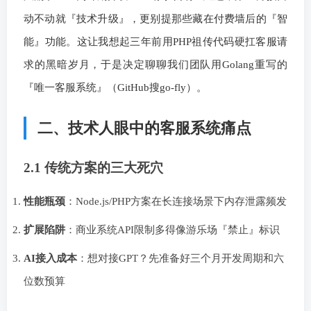
动不动就『技术升级』，更别提那些藏在付费墙后的『智
能』功能。这让我想起三年前用PHP祖传代码硬扛客服请
求的黑暗岁月，于是决定聊聊我们团队用Golang重写的
『唯一客服系统』（GitHub搜go-fly）。
二、技术人眼中的客服系统痛点
2.1 传统方案的三大死穴
性能瓶颈
：Node.js/PHP方案在长连接场景下内存泄露频发
扩展陷阱
：商业系统API限制多得像游乐场『禁止』标识
AI接入成本
：想对接GPT？先准备好三个月开发周期和六
位数预算