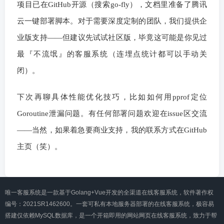
项目已在GitHub开源（搜索go-fly），文档里准备了腾讯
云一键部署脚本。对于需要深度定制的团队，我们提供企
业版支持——但建议先试试社区版，毕竟这可能是你见过
最『不流氓』的客服系统（连埋点统计都可以手动关
闭）。
下次再聊具体性能优化技巧，比如如何用pprof定位
Goroutine泄漏问题。有任何部署问题欢迎在issue区交流
——当然，如果着急要商业支持，我的联系方式在GitHub
主页（笑）。
唯一客服系统是一款基于Golang+Vue开发的全渠道在线客服系统，软件著作权
编号：2021SR1462600。一套可私有本地服务器部署的在线客服系统，极容易
搭建仅依赖MySQL数据库，是一个开箱即用的网站网页在线客服系统，致力于帮