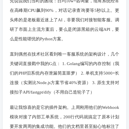
先说说我们当时的困境：日均10w+咨询量，现有系统经常
在高峰期CPU飙到90%，对话记录查询要等5秒以上。更
头疼的是老板最近迷上了AI，非要我们对接智能客服。调
研了市面上主流方案后，要么是闭源黑箱的云端API，要
么是性能堪忧的Python方案。
直到偶然在技术社区看到唯一客服系统的架构设计，几个
关键词直接戳中我的G点： 1. Golang编写的内存控制（我
们的PHP旧系统内存泄漏简直噩梦） 2. 单机支持5000+长
连接（实测比Node.js方案节省40%资源） 3. 原生支持对
接扣子API/fastgpt/dify（不用自己造轮子了）
最让我惊喜的是它的插件架构。上周刚用他们的Webhook
模块对接了内部工单系统，200行代码就搞定了原本计划
要开发两周的集成功能。他们的文档里甚至贴心地标注了