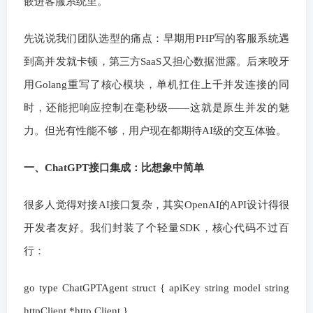
嵌进客服系统里。
先说说我们团队选型的痛点：早期用PHP写的客服系统遇
到高并发就卡顿，第三方SaaS又担心数据泄露。后来咬牙
用Golang重写了核心模块，单机扛住上千并发连接的同
时，还能把响应控制在毫秒级——这就是原生并发的魅
力。但光有性能不够，用户现在都期待AI级的交互体验。
一、ChatGPT接口集成：比想象中简单
很多人觉得对接AI接口复杂，其实OpenAI的API设计得很
开发者友好。我们封装了个轻量SDK，核心代码不过百
行：
go type ChatGPTAgent struct { apiKey string model string
httpClient *http.Client }