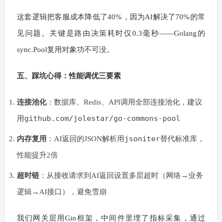
这套逻辑把客服成本降低了40%，因为AI解决了70%的常
见问题。关键是路由决策耗时仅0.3毫秒——Golang的
sync.Pool复用对象功不可没。
五、踩坑心得：性能调优三要素
连接池化
：数据库、Redis、API调用全部连接池化，建议
github.com/jolestar/go-commons-pool
用
jsoniter
内存复用
：AI返回的JSON解析用
替代标准库，
性能提升2倍
超时链
：从接收请求到AI返回设置多层超时（网络→业务
逻辑→AI接口），避免雪崩
我们网关层用Gin框架，中间件里埋了指标采集，通过