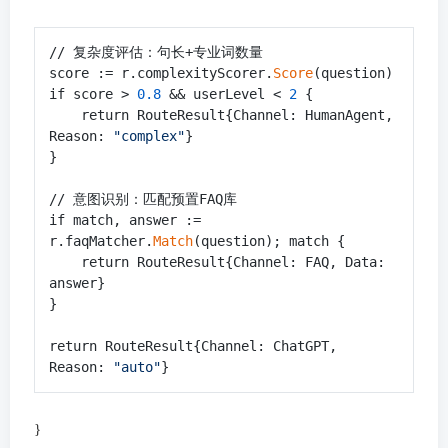
// 复杂度评估：句长+专业词数量

score := r.complexityScorer.
Score
(question)

if score > 
0.8
 && userLevel < 
2
 {

    return RouteResult{Channel: HumanAgent, 
Reason: 
"complex"
}

}

// 意图识别：匹配预置FAQ库

if match, answer := 
r.faqMatcher.
Match
(question); match {

    return RouteResult{Channel: FAQ, Data: 
answer}

}

return RouteResult{Channel: ChatGPT, 
Reason: 
"auto"
}