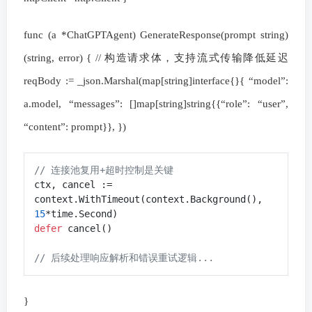
func (a *ChatGPTAgent) GenerateResponse(prompt string)
(string, error) { // 构造请求体，支持流式传输降低延迟
reqBody := _json.Marshal(map[string]interface{}{ “model”:
a.model, “messages”: []map[string]string{{“role”: “user”,
“content”: prompt}}, })
// 连接池复用+超时控制是关键
ctx, cancel := 
context.WithTimeout(context.Background(), 
15
defer
 cancel()

// 后续处理响应解析和错误重试逻辑...
}