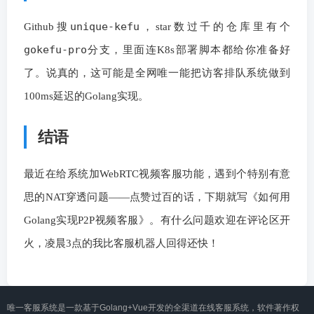
unique-kefu
Github搜
，star数过千的仓库里有个
gokefu-pro
分支，里面连K8s部署脚本都给你准备好
了。说真的，这可能是全网唯一能把访客排队系统做到
100ms延迟的Golang实现。
结语
最近在给系统加WebRTC视频客服功能，遇到个特别有意
思的NAT穿透问题——点赞过百的话，下期就写《如何用
Golang实现P2P视频客服》。有什么问题欢迎在评论区开
火，凌晨3点的我比客服机器人回得还快！
唯一客服系统是一款基于Golang+Vue开发的全渠道在线客服系统，软件著作权